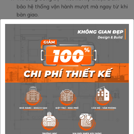
bảo hệ thống vận hành mượt mà ngay từ khi
bàn giao.
Bảo trì, nâng cấp sau bàn giao: Luôn hỗ trợ
bạn cập nhật công nghệ mới.
4. Thực Tế: Một Số Công Trình Nhà Phố 4.0
Tiêu Biểu
Nhà Mr. Long - Quận 2: Điều khiển toàn bộ
thiết bị qua iPad, tích hợp hệ thống tưới cây
và an ninh AI.
Nhà Ms. Hạnh - Gò Vấp: Tự động hóa rèm,
điều hòa theo giờ ngủ – giúp con cái sinh hoạt
đúng lịch và tiết kiệm điện đến 35%.
Nhà Mr. Thịnh - Thủ Đức: Nhà cho thuê cao