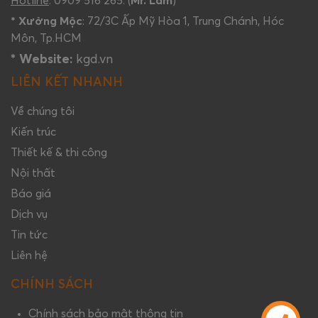
Hotline
: 0909 516 265. (
Mr. Lam
)
* Xưởng Mộc
: 72/3C Ấp Mỹ Hòa 1, Trung Chánh, Hóc
Môn, Tp.HCM
* Website:
kgd.vn
LIÊN KẾT NHANH
Về chúng tôi
Kiến trúc
Thiết kế & thi công
Nội thất
Báo giá
Dịch vụ
Tin tức
Liên hệ
CHÍNH SÁCH
Chính sách bảo mật thông tin