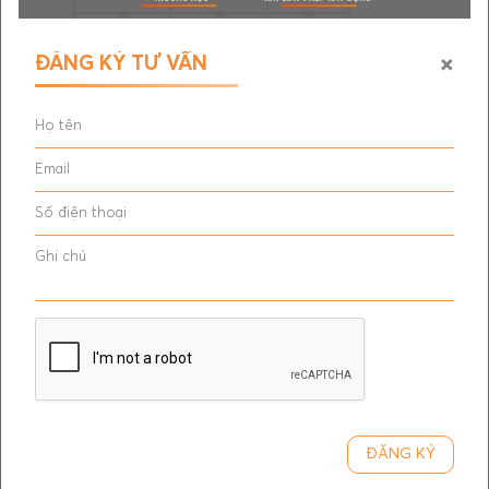
cấp với hệ thống khóa vân tay và giám sát từ
xa – nâng giá thuê 15% so với nhà thường.
×
ĐĂNG KÝ TƯ VẤN
5. SỰ KHÁC BIỆT LÀM NÊN THƯƠNG HIỆU
ĐĂNG KÝ
VÀ TÊN TUỔI CỦA KHÔNG GIAN ĐẸP