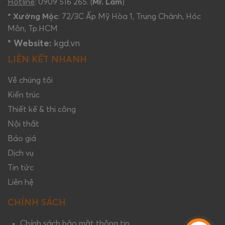
Hotline
: 0909 516 265. (
Mr. Lam
)
* Xưởng Mộc
: 72/3C Ấp Mỹ Hòa 1, Trung Chánh, Hóc
Môn, Tp.HCM
* Website:
kgd.vn
LIÊN KẾT NHANH
Về chúng tôi
Kiến trúc
Thiết kế & thi công
Nội thất
Báo giá
Dịch vụ
Tin tức
Liên hệ
CHÍNH SÁCH
Chính sách bảo mật thông tin