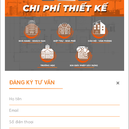
Những kiến trúc bằng kính lộng lẫy nhất thế giới - 9Nhấn
để phóng to ảnh
Trung tâm văn hóa Chicago là một trong những điểm thu
hút truy cập thường xuyên nhất trong thành phố, nhờ
các triển lãm miễn phí và trần vòm bằng kính Tiffany lớn
nhất thế giới.
10. Viện Âm thanh và Tầm nhìn Hà Lan, Hilversum, Hà
Lan
×
ĐĂNG KÝ TƯ VẤN