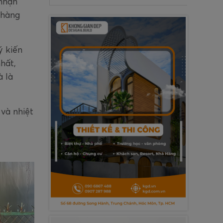
 nhận
 hàng
ý kiến
hất,
 là
và nhiệt