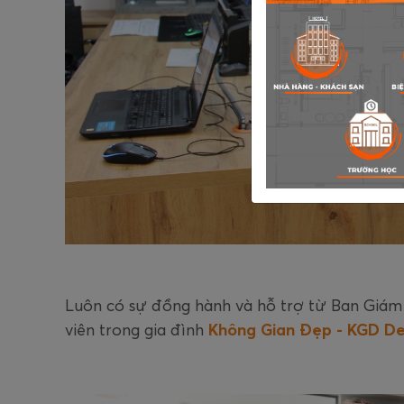
Luôn có sự đồng hành và hỗ trợ từ Ban Giám 
viên trong gia đình
Không Gian Đẹp - KGD Des