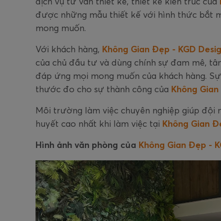
dịch vụ tư vấn thiết kế, thiết kế kiến trúc của
được những mẫu thiết kế với hình thức bắt m
mong muốn.
Với khách hàng,
Không Gian Đẹp - KGD Desig
của chủ đầu tư và dùng chính sự đam mê, tâm
đáp ứng mọi mong muốn của khách hàng. Sự hà
thước đo cho sự thành công của
Không Gian 
Môi trường làm việc chuyên nghiệp giúp đội 
huyết cao nhất khi làm việc tại
Không Gian Đẹ
Hình ảnh văn phòng của
Không Gian Đẹp - K