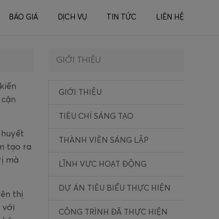
BÁO GIÁ
DỊCH VỤ
TIN TỨC
LIÊN HỆ
GIỚI THIỆU
kiến
GIỚI THIỆU
 cận
TIÊU CHÍ SÁNG TẠO
 huyết
THÀNH VIÊN SÁNG LẬP
m tạo ra
rị mà
LĨNH VỰC HOẠT ĐỘNG
DỰ ÁN TIÊU BIỂU THỰC HIỆN
ên thị
 với
CÔNG TRÌNH ĐÃ THỰC HIỆN