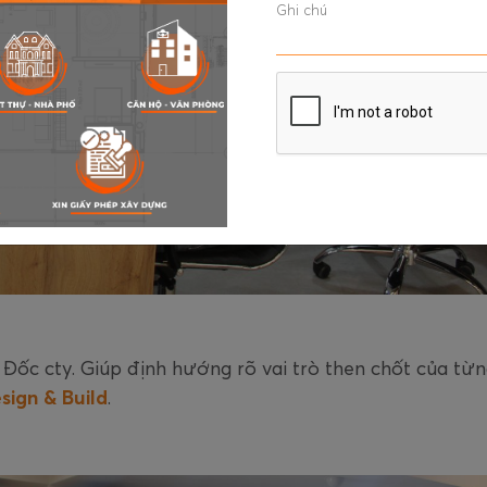
Đốc cty. Giúp định hướng rõ vai trò then chốt của từ
ign & Build
.