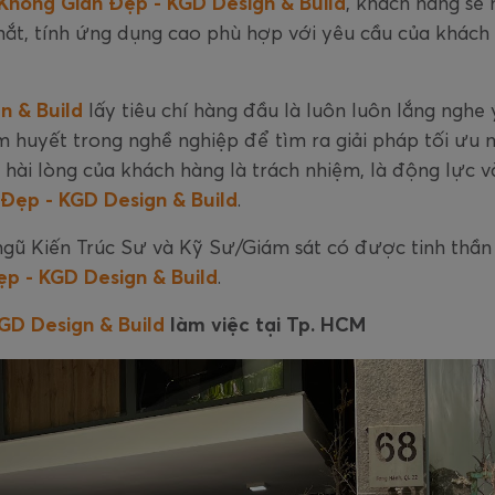
Không Gian Đẹp - KGD Design & Build
, khách hàng sẽ
ắt, tính ứng dụng cao phù hợp với yêu cầu của khách
n & Build
lấy tiêu chí hàng đầu là luôn luôn lắng nghe 
 huyết trong nghề nghiệp để tìm ra giải pháp tối ưu n
i lòng của khách hàng là trách nhiệm, là động lực và
Đẹp - KGD Design & Build
.
ngũ Kiến Trúc Sư và Kỹ Sư/Giám sát có được tinh thần 
p - KGD Design & Build
.
GD Design & Build
làm việc tại Tp. HCM