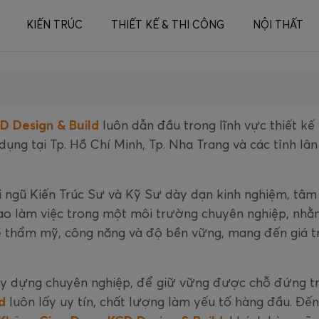
KIẾN TRÚC
THIẾT KẾ & THI CÔNG
NỘI THẤT
D Design & Build
luôn dẫn đầu trong lĩnh vực thiết kế 
dụng tại Tp. Hồ Chí Minh, Tp. Nha Trang và các tỉnh lân
i ngũ Kiến Trúc Sư và Kỹ Sư dày dạn kinh nghiệm, tâm
ao làm việc trong một môi trường chuyên nghiệp, nhằ
ề thẩm mỹ, công năng và độ bền vững, mang đến giá t
xây dựng chuyên nghiệp, để giữ vững được chỗ đứng tr
ld
luôn lấy uy tín, chất lượng làm yếu tố hàng đầu. Đến