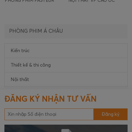
NỘI THẤT VP CAO ỐC
SẢNH TIẾP TÂN TRƯỜNG
TIỂU HỌC Á CHÂU CỘNG
HÒA
PHÒNG PHIM Á CHÂU
Kiến trúc
Thiết kế & thi công
Nội thất
ĐĂNG KÝ NHẬN TƯ VẤN
Đăng ký