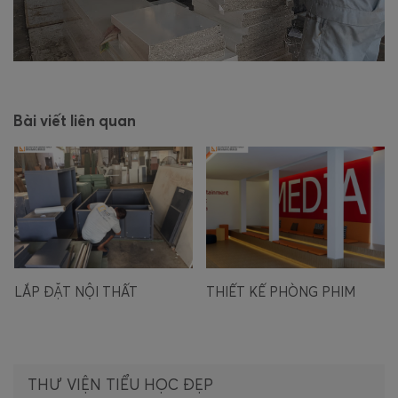
Bài viết liên quan
THIẾT KẾ PHÒNG PHIM
SẢNH TIẾP TÂN TRƯỜNG
TIỂU HỌC Á CHÂU CAO
THẮNG
THƯ VIỆN TIỂU HỌC ĐẸP